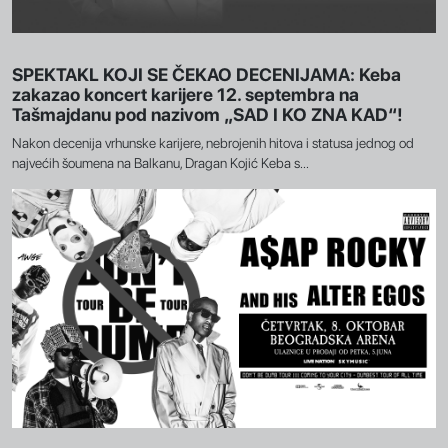
SPEKTAKL KOJI SE ČEKAO DECENIJAMA: Keba
zakazao koncert karijere 12. septembra na
Tašmajdanu pod nazivom „SAD I KO ZNA KAD“!
Nakon decenija vrhunske karijere, nebrojenih hitova i statusa jednog od
najvećih šoumena na Balkanu, Dragan Kojić Keba s...