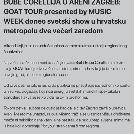
BUBE CORELLIJA U ARENI ZAGREB:
GOAT TOUR presented by MUSIC
WEEK doneo svetski show u hrvatsku
metropolu dve večeri zaredom
Vikend koji je iza nas ostaće upisan zlatnim slovima u istoriju regionalnog
šoubiznisa!
Najveći muzički fenomeni današnjice
Jala Brat
i
Buba Corelli
su u okviru
svoje
GOAT
turneje dve večeri zaredom priredili show koji je bez dileme
osvojio grad, ali i celu regionalnu scenu.
Od prve pesme bilo je jasno da publika ne prisustvuje još jednom koncertu
u nizu, već događaju koji nosi energiju svetskih muzičkih spektakala i
atmosferu kakva se retko viđa na ovim prostorima.
Tokom petka i subote delovalo je kao da je čitav Zagreb završio upravo u
Areni. Mesecima unazad, za ovaj vikend tražila se ulaznica više, a društvene
mreže ni nekoliko dana kasnije ne prestaju da budu preplavljene snimcima
iz hale koji dominiraju “for you” stranicama širom regiona.