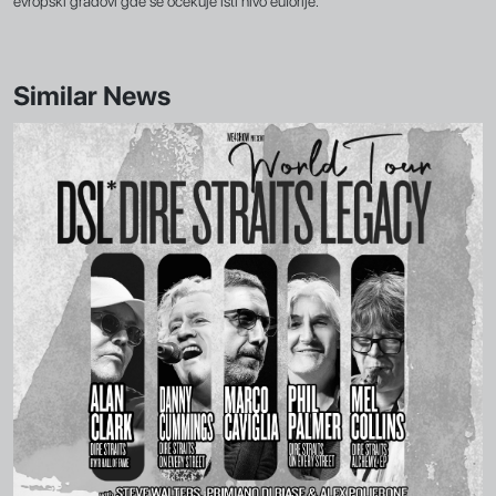
evropski gradovi gde se očekuje isti nivo euforije.
Similar News