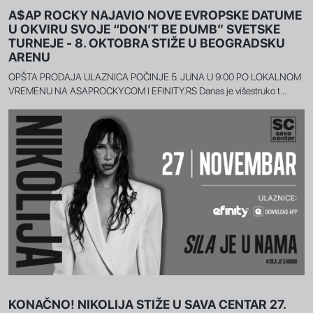
A$AP ROCKY NAJAVIO NOVE EVROPSKE DATUME
U OKVIRU SVOJE “DON’T BE DUMB” SVETSKE
TURNEJE - 8. OKTOBRA STIŽE U BEOGRADSKU
ARENU
OPŠTA PRODAJA ULAZNICA POČINJE 5. JUNA U 9:00 PO LOKALNOM
VREMENU NA ASAPROCKY.COM I EFINITY.RS Danas je višestruko t...
KONAČNO! NIKOLIJA STIŽE U SAVA CENTAR 27.