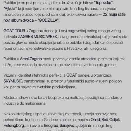
Publika je po prvi put imala priliku da uživo čuje hitove
"Topovska"
i
"Ajkula"
, koji nedeljama dominiraju svim trending listama, ali najveće
iznenađenje usledilo je pred sam kraj: ekskluzivna najava —
22. maja stiže
novi album dvojca – "GODZILLA"!
GOAT TOUR
u Zagrebu doneo je i prvi nagoveštaj nečeg mnogo većeg —
festivala
ZAGREB MUSIC WEEK
, novog brenda u Hrvatskoj koji je već sada
postao glavno mesto okupljanja urbane publike i događaj koji će postati
reper omladinske festivalske sezone u Hrvatskoj, ali i u regionu.
Publika u
Areni Zagreb
među prvima je osetila atmosferu projekta koji tek
stiže, ali se već sada pozicionira kao novi ultimativni trenutak godine.
Vizuelni identitet i tehnička perfekcija
GOAT
turneje, u organizaciji
SKYMUSIC
, transformisali su prostor u futuristički audio-vizuelni poligon
koji parira najvećim svetskim produkcijama.
Moderan show, nova bina i besprekorna realizacija podigli su standarde
industrije do maksimuma.
Nakon istorijskog uspeha u hrvatskoj metropoli, turneja nastavlja svoj
pohod širom kontinenta. Sledeće stanice na mapi su
Ohrid
,
Beč
,
Osijek
,
Helsingborg
, ali i uskoro
Beograd
,
Sarajevo
,
Ljubljana
i mnogi drugi