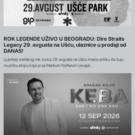
ROK LEGENDE UŽIVO U BEOGRADU: Dire Straits
Legacy 29. avgusta na Ušću, ulaznice u prodaji od
DANAS!
Ljubitelji svetskog rok zvuka 29. avgusta na Ušću imaće priliku da čuju
muzičku ekipu koja je sa Markom Noflerom osvajal...