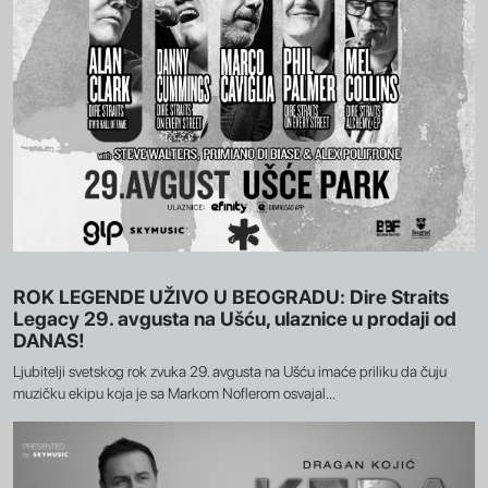
ROK LEGENDE UŽIVO U BEOGRADU: Dire Straits
Legacy 29. avgusta na Ušću, ulaznice u prodaji od
DANAS!
Ljubitelji svetskog rok zvuka 29. avgusta na Ušću imaće priliku da čuju
muzičku ekipu koja je sa Markom Noflerom osvajal...