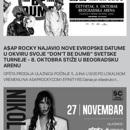
A$AP ROCKY NAJAVIO NOVE EVROPSKE DATUME
U OKVIRU SVOJE “DON’T BE DUMB” SVETSKE
TURNEJE - 8. OKTOBRA STIŽE U BEOGRADSKU
ARENU
OPŠTA PRODAJA ULAZNICA POČINJE 5. JUNA U 9:00 PO LOKALNOM
VREMENU NA ASAPROCKY.COM I EFINITY.RS Danas je višestruko t...