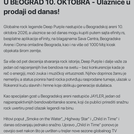
U BEOGRAD 10. OKTOBRA - Ulaznice u
prodaji od danas!
Globalne rock legende Deep Purple nastupiće u Beogradskoj areni 10.
oktobra 2026, a ulaznice se od danas mogu kupiti putem sajta efinity.rs,
besplatne aplikacije eFinity, na blagajnama Sava Centra, Beogradske
Arene i Doma omladine Beograda, kao i na više od 1000 Moj kiosk
objekata širom zemlje.
Sa više od pet decenija stvaranja rock istorije, Deep Purple i dalje važe za
jedan od najcenjenijih live bendova na svetu – bez konkurencije kada je
reč o energiji, moći zvuka i muzičkoj virtuoznosti. Njihov doprinos žanru je
nemerljiv, a status pionira hard rocka potvrđuju rasprodane turneje, ulazak u
Rokenrol kuću slavnih i himne koje oblikuju generacije slušalaca.
Kao specijalan gost u Beogradskoj areni nastupiće JAYLER, jedan od
najperspektivnijih bendovabritanske scene, koji će publici prirediti snažnu
rock uvertiru pred izlazak legendi na binu.
Hitovi poput „Smoke on the Water“, „Highway Star“ i „Child in Time“ i
danas odzvanjaju jednako snažno. Upravo „Child in Time“ ponovo je
osvojio svet nakon što je uvršten u trejler nove sezone globalnog TV