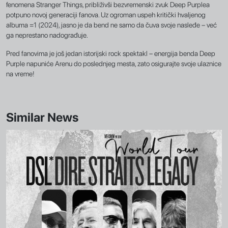
fenomena Stranger Things, približivši bezvremenski zvuk Deep Purplea
potpuno novoj generaciji fanova. Uz ogroman uspeh kritički hvaljenog
albuma =1 (2024), jasno je da bend ne samo da čuva svoje nasleđe – već
ga neprestano nadograđuje.
Pred fanovima je još jedan istorijski rock spektakl – energija benda Deep
Purple napuniće Arenu do poslednjeg mesta, zato osigurajte svoje ulaznice
na vreme!
Similar News