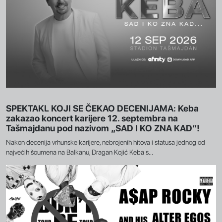
SPEKTAKL KOJI SE ČEKAO DECENIJAMA: Keba
zakazao koncert karijere 12. septembra na
Tašmajdanu pod nazivom „SAD I KO ZNA KAD“!
Nakon decenija vrhunske karijere, nebrojenih hitova i statusa jednog od
najvećih šoumena na Balkanu, Dragan Kojić Keba s...