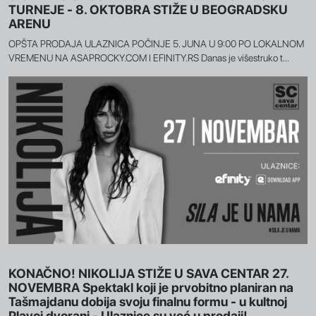
TURNEJE - 8. OKTOBRA STIŽE U BEOGRADSKU
ARENU
OPŠTA PRODAJA ULAZNICA POČINJE 5. JUNA U 9:00 PO LOKALNOM
VREMENU NA ASAPROCKY.COM I EFINITY.RS Danas je višestruko t...
KONAČNO! NIKOLIJA STIŽE U SAVA CENTAR 27.
NOVEMBRA Spektakl koji je prvobitno planiran na
Tašmajdanu dobija svoju finalnu formu - u kultnoj
Plavoj dvorani - Ulaznice su već u prodaji!