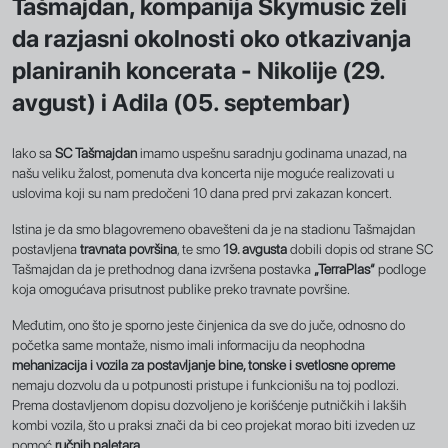
Tašmajdan, kompanija Skymusic želi
da razjasni okolnosti oko otkazivanja
planiranih koncerata - Nikolije (29.
avgust) i Adila (05. septembar)
Iako sa
SC Tašmajdan
imamo uspešnu saradnju godinama unazad, na
našu veliku žalost, pomenuta dva koncerta nije moguće realizovati u
uslovima koji su nam predočeni 10 dana pred prvi zakazan koncert.
Istina je da smo blagovremeno obavešteni da je na stadionu Tašmajdan
postavljena
travnata površina
, te smo
19. avgusta
dobili dopis od strane SC
Tašmajdan da je prethodnog dana izvršena postavka
„TerraPlas“
podloge
koja omogućava prisutnost publike preko travnate površine.
Međutim, ono što je sporno jeste činjenica da sve do juče, odnosno do
početka same montaže, nismo imali informaciju da neophodna
mehanizacija i vozila za postavljanje bine, tonske i svetlosne opreme
nemaju dozvolu da u potpunosti pristupe i funkcionišu na toj podlozi.
Prema dostavljenom dopisu dozvoljeno je korišćenje putničkih i lakših
kombi vozila, što u praksi znači da bi ceo projekat morao biti izveden uz
pomoć
ručnih paletara
.