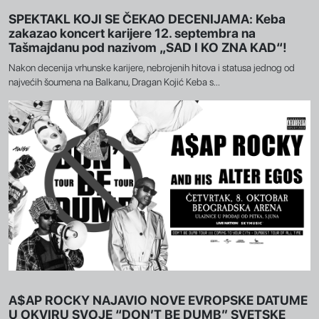
SPEKTAKL KOJI SE ČEKAO DECENIJAMA: Keba
zakazao koncert karijere 12. septembra na
Tašmajdanu pod nazivom „SAD I KO ZNA KAD“!
Nakon decenija vrhunske karijere, nebrojenih hitova i statusa jednog od
najvećih šoumena na Balkanu, Dragan Kojić Keba s...
A$AP ROCKY NAJAVIO NOVE EVROPSKE DATUME
U OKVIRU SVOJE “DON’T BE DUMB” SVETSKE