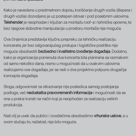
Kako je navedeno u predmetnom dopisu, korišćenje drugih vozila (šlepera i
drugih vozila) dozvoljeno je uz postepen istovar i pod posebnim uslovima.
Telehender
je neophodan i ključan za montažu roof-a i tehničke opreme, te
bez njegove slobodne manipulacije u prostoru montaža nije moguća.
Ova činjenica predstavlja ključnu prepreku za tehničku realizaciju
koncerata, jer bez odgovarajućeg pristupa i logističke podrške nije
moguće obezbediti
bezbedno i kvalitetno izvođenje događaja
. Dodatno,
kako je organizacija pomenuta dva koncerta bila planirana sa razmakom
od samo nekoliko dana, nismo u mogućnosti da u ovakvim uslovima
realizujemo ove događaje, jer se radi o dva projektno potpuno drugačija
koncepta događaja.
Stoga, odgovornost za otkazivanje nije posledica samog postojanja
podloge, već
nedostatka pravovremenih informacija
i mogućnosti da se
ona u praksi koristi na način koji je neophodan za realizaciju velikih
produkcija.
Naš cilj je uvek da publici i izvođačima obezbedimo
vrhunske uslove
, a u
ovom slučaju to, nažalost, nije bilo moguće.