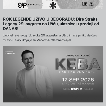
ROK LEGENDE UŽIVO U BEOGRADU: Dire Straits
Legacy 29. avgusta na Ušću, ulaznice u prodaji od
DANAS!
Ljubitelji svetskog rok zvuka 29. avgusta na Ušću imaće priliku da čuju
muzičku ekipu koja je sa Markom Noflerom osvajal...