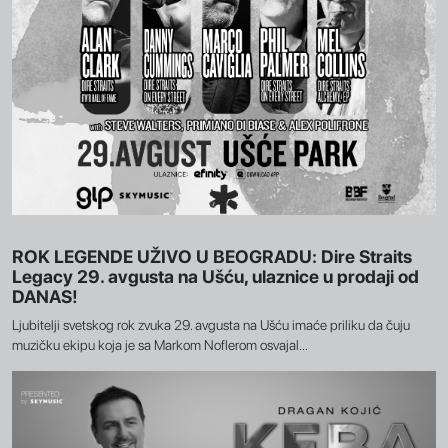
ROK LEGENDE UŽIVO U BEOGRADU: Dire Straits
Legacy 29. avgusta na Ušću, ulaznice u prodaji od
DANAS!
Ljubitelji svetskog rok zvuka 29. avgusta na Ušću imaće priliku da čuju
muzičku ekipu koja je sa Markom Noflerom osvajal...