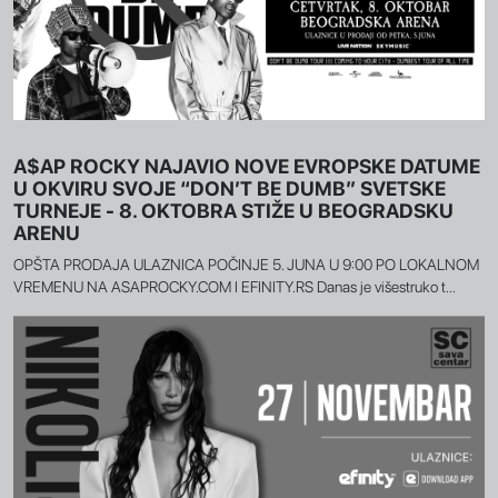
A$AP ROCKY NAJAVIO NOVE EVROPSKE DATUME
U OKVIRU SVOJE “DON’T BE DUMB” SVETSKE
TURNEJE - 8. OKTOBRA STIŽE U BEOGRADSKU
ARENU
OPŠTA PRODAJA ULAZNICA POČINJE 5. JUNA U 9:00 PO LOKALNOM
VREMENU NA ASAPROCKY.COM I EFINITY.RS Danas je višestruko t...