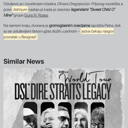
Oduševio je i izvođenjem klasika
Olivera Dragojevića
i
Prljavog kazališta
, a
pravi
delirijum
nastao je kada je zasvirao
legendarni "Sweet Child O’
Mine"
grupe
Guns N’ Roses
.
Na samom kraju, dvorana je
gromoglasnim ovacijama
ispratila Petra, dok
su se
oduševljeni fanovi
uglas složili u jednom –
jedva čekaju njegov
povratak u Beograd!
Similar News