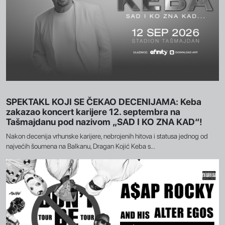
SPEKTAKL KOJI SE ČEKAO DECENIJAMA: Keba
zakazao koncert karijere 12. septembra na
Tašmajdanu pod nazivom „SAD I KO ZNA KAD“!
Nakon decenija vrhunske karijere, nebrojenih hitova i statusa jednog od
najvećih šoumena na Balkanu, Dragan Kojić Keba s...