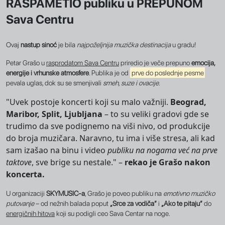
RASPAMETIO publiku u PREPUNOM
Sava Centru
Ovaj
nastup sinoć
je bila
najpoželjnija muzička destinacija
u gradu!
Petar Grašo u
rasprodatom Sava Centru
priredio je veče prepuno
emocija,
energije i vrhunske atmosfere
. Publika je od
prve do poslednje pesme
pevala uglas, dok su se smenjivali
smeh, suze i ovacije
.
"Uvek postoje koncerti koji su malo važniji.
Beograd,
Maribor, Split, Ljubljana
– to su veliki gradovi gde se
trudimo da sve podignemo na viši nivo, od produkcije
do broja muzičara. Naravno, tu ima i više stresa, ali kad
sam izašao na binu i video
publiku na nogama već na prve
taktove
, sve brige su nestale." –
rekao je Grašo nakon
koncerta.
U organizaciji
SKYMUSIC-a
, Grašo je poveo publiku na
emotivno muzičko
putovanje
– od nežnih balada poput
„Srce za vodiča“
i
„Ako te pitaju“
do
energičnih hitova
koji su podigli ceo Sava Centar na noge.