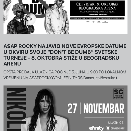
A$AP ROCKY NAJAVIO NOVE EVROPSKE DATUME
U OKVIRU SVOJE “DON’T BE DUMB” SVETSKE
TURNEJE - 8. OKTOBRA STIŽE U BEOGRADSKU
ARENU
OPŠTA PRODAJA ULAZNICA POČINJE 5. JUNA U 9:00 PO LOKALNOM
VREMENU NA ASAPROCKY.COM I EFINITY.RS Danas je višestruko t...