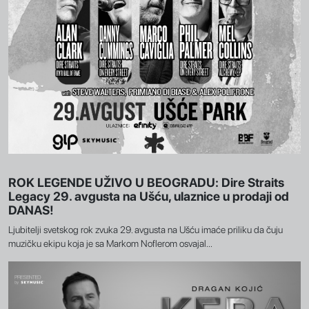
ROK LEGENDE UŽIVO U BEOGRADU: Dire Straits
Legacy 29. avgusta na Ušću, ulaznice u prodaji od
DANAS!
Ljubitelji svetskog rok zvuka 29. avgusta na Ušću imaće priliku da čuju
muzičku ekipu koja je sa Markom Noflerom osvajal...