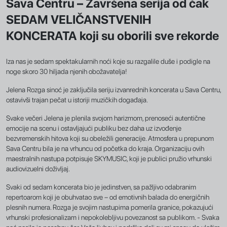
Sava Centru – Završena serija od čak
SEDAM VELIČANSTVENIH
KONCERATA koji su oborili sve rekorde
Iza nas je sedam spektakularnih noći koje su razgalile duše i podigle na
noge skoro 30 hiljada njenih obožavatelja!
Jelena Rozga sinoć je zaključila seriju izvanrednih koncerata u Sava Centru,
ostavivši trajan pečat u istoriji muzičkih događaja.
Svake večeri Jelena je plenila svojom harizmom, prenoseći autentične
emocije na scenu i ostavljajući publiku bez daha uz izvođenje
bezvremenskih hitova koji su obeležili generacije. Atmosfera u prepunom
Sava Centru bila je na vrhuncu od početka do kraja. Organizaciju ovih
maestralnih nastupa potpisuje SKYMUSIC, koji je publici pružio vrhunski
audiovizuelni doživljaj.
Svaki od sedam koncerata bio je jedinstven, sa pažljivo odabranim
repertoarom koji je obuhvatao sve – od emotivnih balada do energičnih
plesnih numera. Rozga je svojim nastupima pomerila granice, pokazujući
vrhunski profesionalizam i nepokolebljivu povezanost sa publikom. - Svaka