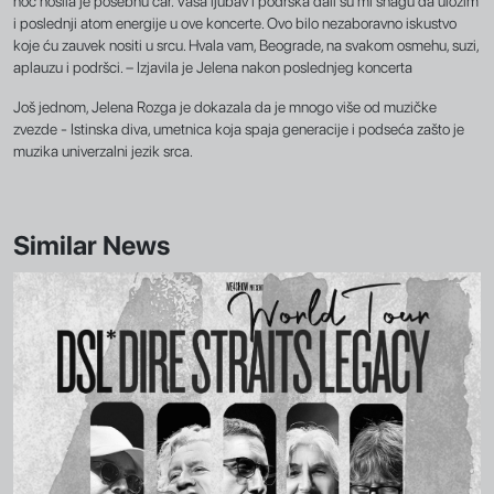
noć nosila je posebnu čar. Vaša ljubav i podrška dali su mi snagu da uložim
i poslednji atom energije u ove koncerte. Ovo bilo nezaboravno iskustvo
koje ću zauvek nositi u srcu. Hvala vam, Beograde, na svakom osmehu, suzi,
aplauzu i podršci. – Izjavila je Jelena nakon poslednjeg koncerta
Još jednom, Jelena Rozga je dokazala da je mnogo više od muzičke
zvezde - Istinska diva, umetnica koja spaja generacije i podseća zašto je
muzika univerzalni jezik srca.
Similar News