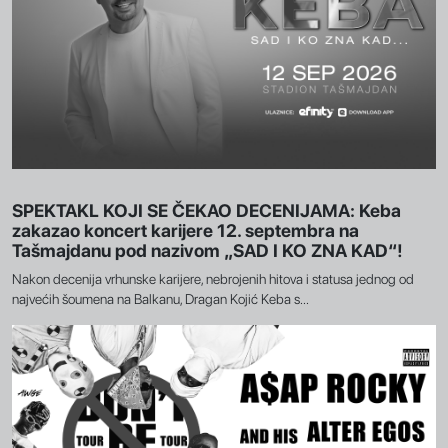
SPEKTAKL KOJI SE ČEKAO DECENIJAMA: Keba
zakazao koncert karijere 12. septembra na
Tašmajdanu pod nazivom „SAD I KO ZNA KAD“!
Nakon decenija vrhunske karijere, nebrojenih hitova i statusa jednog od
najvećih šoumena na Balkanu, Dragan Kojić Keba s...