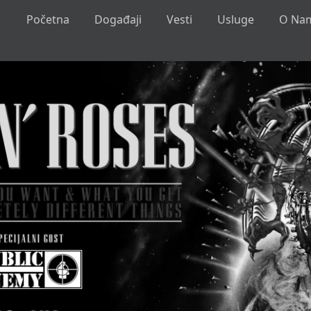
Početna
Događaji
Vesti
Usluge
O Na