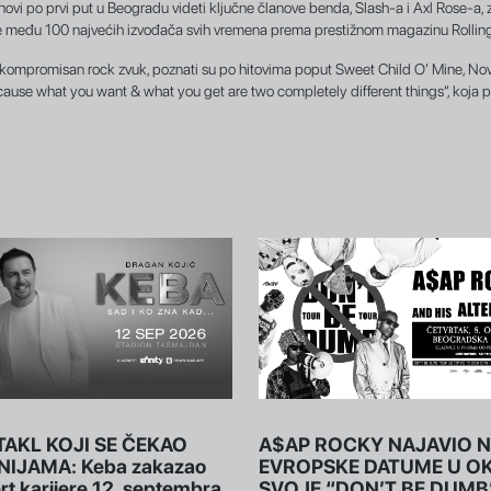
ovi po prvi put u Beogradu videti ključne članove benda, Slash-a i Axl Rose-a, z
ne među 100 najvećih izvođača svih vremena prema prestižnom magazinu Rollin
skompromisan rock zvuk, poznati su po hitovima poput Sweet Child O’ Mine, Nov
ecause what you want & what you get are two completely different things“, koja 
TAKL KOJI SE ČEKAO
A$AP ROCKY NAJAVIO 
NIJAMA: Keba zakazao
EVROPSKE DATUME U O
rt karijere 12. septembra
SVOJE “DON’T BE DUMB