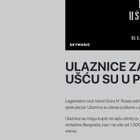
ULAZNICE Z
UŠĆU SU U 
Legendarni rock bend Guns N’ Roses održa
spekulacija. Ulaznice su danas puštene u 
Ulaznice se mogu kupiti na sajtu efinity.r
omladine Beograda, kao i na više od 1.000
vreme.