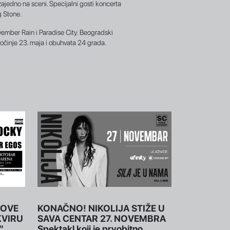
ajedno na sceni. Specijalni gosti koncerta
g Stone.
ember Rain i Paradise City. Beogradski
počinje 23. maja i obuhvata 24 grada.
NOVE
KONAČNO! NIKOLIJA STIŽE U
KVIRU
SAVA CENTAR 27. NOVEMBRA
”
Spektakl koji je prvobitno