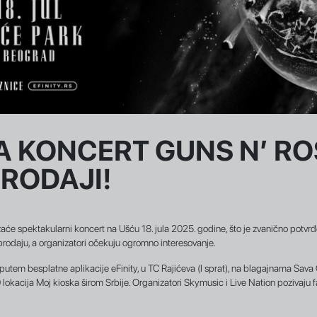
A KONCERT GUNS N’ RO
PRODAJI!
će spektakularni koncert na Ušću 18. jula 2025. godine, što je zvanično potvr
prodaju, a organizatori očekuju ogromno interesovanje.
s, putem besplatne aplikacije eFinity, u TC Rajićeva (I sprat), na blagajnama Sa
 lokacija Moj kioska širom Srbije. Organizatori Skymusic i Live Nation pozivaju