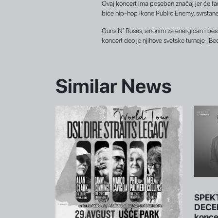
Ovaj koncert ima poseban značaj jer će fan
biće hip-hop ikone Public Enemy, svrsta
Guns N’ Roses, sinonim za energičan i be
koncert deo je njihove svetske turneje „B
Similar News
SPEK
DECE
konce