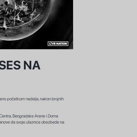
SES NA
đeno početkom nedelje, nakon brojnih
va Centra, Beogradske Arene i Doma
 fanove da svoje ulaznice obezbede na