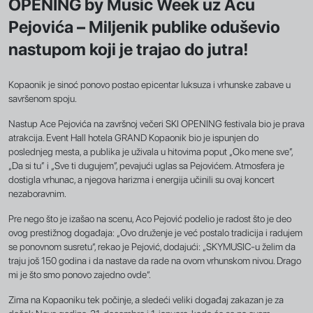
OPENING by Music Week uz Acu
Pejovića – Miljenik publike oduševio
nastupom koji je trajao do jutra!
Kopaonik je sinoć ponovo postao epicentar luksuza i vrhunske zabave u
savršenom spoju.
Nastup Ace Pejovića na završnoj večeri SKI OPENING festivala bio je prava
atrakcija. Event Hall hotela GRAND Kopaonik bio je ispunjen do
poslednjeg mesta, a publika je uživala u hitovima poput „Oko mene sve”,
„Da si tu” i „Sve ti dugujem”, pevajući uglas sa Pejovićem. Atmosfera je
dostigla vrhunac, a njegova harizma i energija učinili su ovaj koncert
nezaboravnim.
Pre nego što je izašao na scenu, Aco Pejović podelio je radost što je deo
ovog prestižnog događaja: „Ovo druženje je već postalo tradicija i radujem
se ponovnom susretu“, rekao je Pejović, dodajući: „SKYMUSIC-u želim da
traju još 150 godina i da nastave da rade na ovom vrhunskom nivou. Drago
mi je što smo ponovo zajedno ovde“.
Zima na Kopaoniku tek počinje, a sledeći veliki događaj zakazan je za