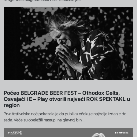
Počeo BELGRADE BEER FEST – Othodox Celts,
Osvajači i E – Play otvorili najveći ROK SPEKTAKL u
region
Prva festivalska noć pokazala je da publiku očekuje najbolje izdanje do
sada. Veče su obeležili nastupi na glavnoj bini...