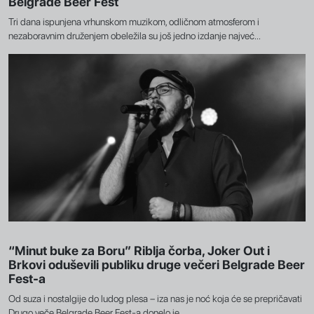
Belgrade Beer Fest
Tri dana ispunjena vrhunskom muzikom, odličnom atmosferom i
nezaboravnim druženjem obeležila su još jedno izdanje najveć...
“Minut buke za Boru” Riblja čorba, Joker Out i
Brkovi oduševili publiku druge večeri Belgrade Beer
Fest-a
Od suza i nostalgije do ludog plesa – iza nas je noć koja će se prepričavati
Drugo veče Belgrade Beer Fest-a donelo je...