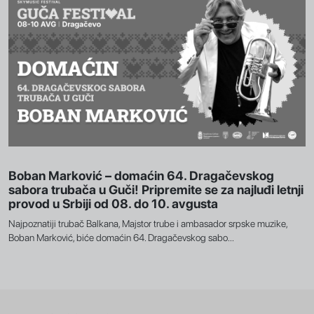
Boban Marković – domaćin 64. Dragačevskog
sabora trubača u Guči! Pripremite se za najluđi letnji
provod u Srbiji od 08. do 10. avgusta
Najpoznatiji trubač Balkana, Majstor trube i ambasador srpske muzike,
Boban Marković, biće domaćin 64. Dragačevskog sabo...