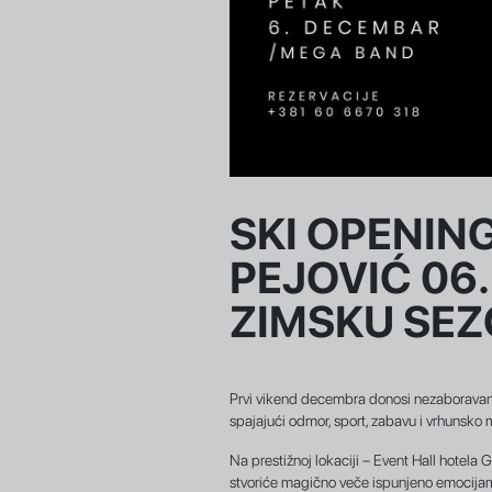
SKI OPENING
PEJOVIĆ 06.
ZIMSKU SEZ
Prvi vikend decembra donosi nezaboravan
spajajući odmor, sport, zabavu i vrhunsko
Na prestižnoj lokaciji – Event Hall hotel
stvoriće magično veče ispunjeno emocijam