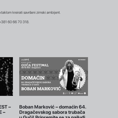
aklom kreirati savršeni zimski ambijent.
a +381 60 66 70 318.
EST –
Boban Marković – domaćin 64.
E –
Dragačevskog sabora trubača
u Guči! Pripremite se za najluđi