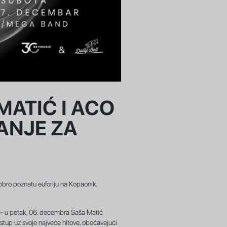
MATIĆ I ACO
VANJE ZA
bro poznatu euforiju na Kopaonik,
a – u petak, 06. decembra Saša Matić
tup uz svoje najveće hitove, obećavajući