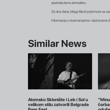
spektakularnu atmosferu.
Za oba dana, Mega Bend pobrinuće se zado
Informacije o rezervacijama i ulaznicama 
Similar News
Atomsko Sklonište i Leb i Sol u
“Minu
velikom stilu zatvorili Belgrade
čorba,
Beer Fest
odušev