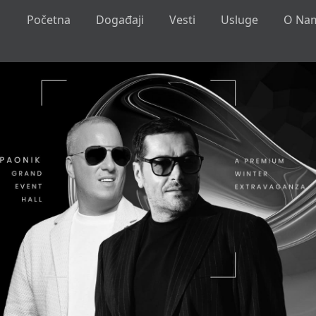
Početna
Događaji
Vesti
Usluge
O Na