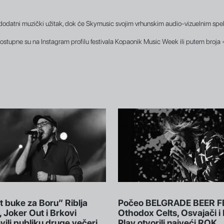
datni muzički užitak, dok će Skymusic svojim vrhunskim audio-vizuelnim spekt
dostupne su na Instagram profilu festivala Kopaonik Music Week ili putem broj
t buke za Boru” Riblja
Počeo BELGRADE BEER F
 Joker Out i Brkovi
Othodox Celts, Osvajači i 
ili publiku druge večeri
Play otvorili najveći ROK