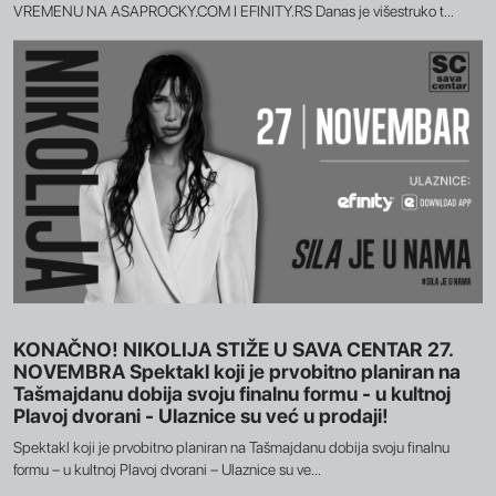
VREMENU NA ASAPROCKY.COM I EFINITY.RS Danas je višestruko t...
KONAČNO! NIKOLIJA STIŽE U SAVA CENTAR 27.
NOVEMBRA Spektakl koji je prvobitno planiran na
Tašmajdanu dobija svoju finalnu formu - u kultnoj
Plavoj dvorani - Ulaznice su već u prodaji!
Spektakl koji je prvobitno planiran na Tašmajdanu dobija svoju finalnu
formu – u kultnoj Plavoj dvorani – Ulaznice su ve...