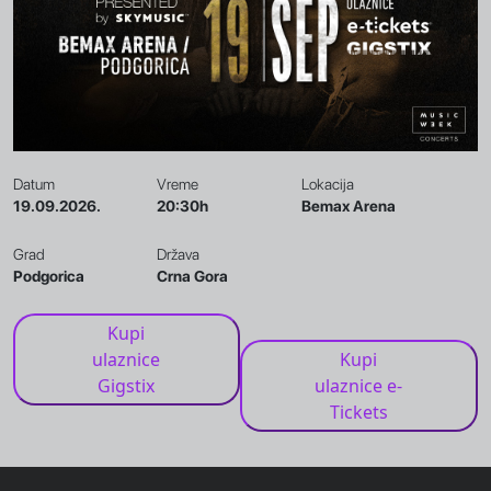
Datum
Vreme
Lokacija
19.09.2026.
20:30h
Bemax Arena
Grad
Država
Podgorica
Crna Gora
Kupi
ulaznice
Kupi
Gigstix
ulaznice e-
Tickets