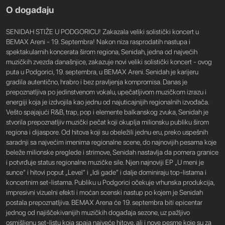
O događaju
SENIDAH STIŽE U PODGORICU! Zakazala veliki solistički koncert u
BEMAX Areni - 19. Septembra! Nakon niza rasprodatih nastupa i
spektakularnih koncerata širom regiona, Senidah, jedna od najvećih
muzičkih zvezda današnjice, zakazuje novi veliki solistički koncert - ovog
puta u Podgorici, 19. septembra, u BEMAX Areni. Senidah je karijeru
gradila autentično, hrabro i bez pravljenja kompromisa. Danas je
prepoznatljiva po jedinstvenom vokalu, upečatljivom muzičkom izrazu i
energiji koja je izdvojila kao jednu od najuticajnijih regionalnih izvođača.
Vešto spajajući R&B, trap, pop i elemente balkanskog zvuka, Senidah je
stvorila prepoznatljiv muzički pečat koji okuplja milionsku publiku širom
regiona i dijaspore. Od hitova koji su obeležili jednu eru, preko uspešnih
saradnji sa najvećim imenima regionalne scene, do najnovijih pesama koje
beleže milionske preglede i strimove, Senidah nastavlja da pomera granice
i potvrđuje status regionalne muzičke sile. Njen najnoviji EP „U meni je
sunce“ i hitovi poput „Level“ i „Idi gade“ i dalje dominiraju top-listama i
koncertnim set-listama. Publiku u Podgorici očekuje vrhunska produkcija,
impresivni vizuelni efekti i moćan scenski nastup po kojem je Senidah
postala prepoznatljiva. BEMAX Arena će 19. septembra biti epicentar
jednog od najiščekivanijih muzičkih događaja sezone, uz pažljivo
osmišljenu set-listu koja spaja najveće hitove, ali i nove pesme koje su za