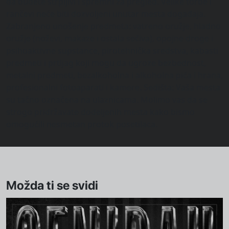
da budete strpljivi i spremni za pregled. Velike torbe i
rančevi neće biti dozvoljeni unutar mesta događaja.
Zabranjeno unošenje predmeta: vatreno oružje, hladno
oružje (noževi, makaze i ostala sečiva), opojne droge i
psihoaktivne supstance, pirotehnička sredstva, kabasti
predmeti i prtljag koji mogu da ugroze bezbednost,
metalni predmeti, bezalkoholna i alkoholna pića i hrana,
profesionalni fotoaparati i kamere. Sedišta: Vaša mesta
su tačno označena na ulaznicama. Molimo vas da se
strogo pridržavate dodeljenih mesta kako bismo
omogućili nesmetan protok posetilaca.
Možda ti se svidi