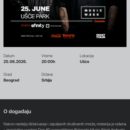
Datum
Vreme
Lokacija
25.06.2026.
20:00h
Ušće
Grad
Država
Beograd
Srbija
O događaju
Nakon nedelja iščekivanja i zapaljenih društvenih mreža, misterija je rešena
– specijalno uvedeni Dan #0 ovogodišnjeg Belgrade Music Week festivala