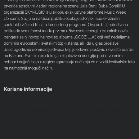
otvoriće apsolutni vladari regionalne scene, Jala Brat i Buba Corelli! U
organizaciji SKYMUSIC, a u sklopu ekskluzivne platforme Music Week
Concerts, 25. juna na Ušću publiku očekuje istorijski audio-vizuelni
spektakl i više od tri sata koncertnog programa. Ovo će biti jedinstvena
prilika da verni fanovi među prvima uživo osete energiju brutalnih novih
bengera sa njihovog najnovijeg albuma „GODZILLA“, koji već nedeljama
dominira evropskim i svetskim top-listama, ali i da u glas proslave
desetogodišnju dominaciju dvojca koji je odavno postavio nove standarde
na Balkanu. Svetska produkcija, eksplozivna energija pod otvorenim
nebom i najjači hajp u regionu garantuju noć koja će otvoriti festivalsko leto
na najmoćniji mogući način.
Korisne informacije
Ulaznice: molimo Vas da sa sobom ponesete vaše
originalne ulaznice u štampanoj formi ili prikažete QR
kod na svom mobilnom uređaju. Sigurnosne
procedure: Vaša sigurnost je naš prioritet. Na ulazu će
biti sprovedene sigurnosne kontrole, stoga vas molimo