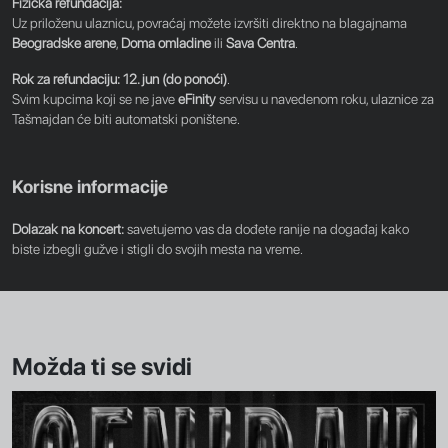
Fizička refundacija:
Uz priloženu ulaznicu, povraćaj možete izvršiti direktno na blagajnama
Beogradske arene
,
Doma omladine
ili
Sava Centra
.
Rok za refundaciju:
12. jun (do ponoći)
.
Svim kupcima koji se ne jave
eFinity
servisu u navedenom roku, ulaznice za
Tašmajdan će biti automatski poništene.
Korisne informacije
Dolazak na koncert:
savetujemo vas da dođete ranije na događaj kako
biste izbegli gužve i stigli do svojih mesta na vreme.
Možda ti se svidi