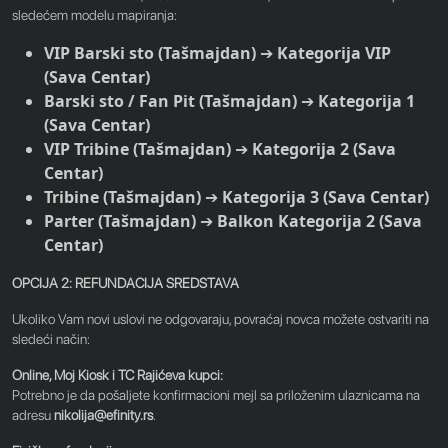
sledećem modelu mapiranja:
VIP Barski sto (Tašmajdan)
➔
Kategorija VIP
(Sava Centar)
Barski sto / Fan Pit (Tašmajdan)
➔
Kategorija 1
(Sava Centar)
VIP Tribine (Tašmajdan)
➔
Kategorija 2 (Sava
Centar)
Tribine (Tašmajdan)
➔
Kategorija 3 (Sava Centar)
Parter (Tašmajdan)
➔
Balkon Kategorija 2 (Sava
Centar)
OPCIJA 2: REFUNDACIJA SREDSTAVA
Ukoliko Vam novi uslovi ne odgovaraju, povraćaj novca možete ostvariti na
sledeći način:
Online, Moj Kiosk i TC Rajićeva kupci:
Potrebno je da pošaljete konfirmacioni mejl sa priloženim ulaznicama na
adresu
nikolija@efinity.rs
.