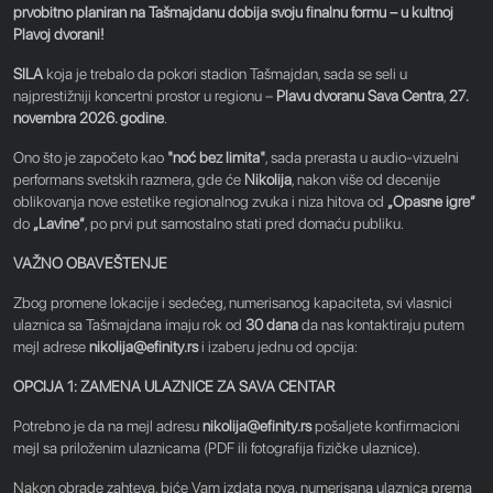
prvobitno planiran na Tašmajdanu dobija svoju finalnu formu – u kultnoj
Plavoj dvorani!
SILA
koja je trebalo da pokori stadion Tašmajdan, sada se seli u
najprestižniji koncertni prostor u regionu –
Plavu dvoranu Sava Centra
,
27.
novembra 2026. godine
.
Ono što je započeto kao
"noć bez limita"
, sada prerasta u audio-vizuelni
performans svetskih razmera, gde će
Nikolija
, nakon više od decenije
oblikovanja nove estetike regionalnog zvuka i niza hitova od
„Opasne igre“
do
„Lavine“
, po prvi put samostalno stati pred domaću publiku.
VAŽNO OBAVEŠTENJE
Zbog promene lokacije i sedećeg, numerisanog kapaciteta, svi vlasnici
ulaznica sa Tašmajdana imaju rok od
30 dana
da nas kontaktiraju putem
mejl adrese
nikolija@efinity.rs
i izaberu jednu od opcija:
OPCIJA 1: ZAMENA ULAZNICE ZA SAVA CENTAR
Potrebno je da na mejl adresu
nikolija@efinity.rs
pošaljete konfirmacioni
mejl sa priloženim ulaznicama (PDF ili fotografija fizičke ulaznice).
Nakon obrade zahteva, biće Vam izdata nova, numerisana ulaznica prema