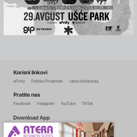
Korisni linkovi
eFinity
Politika Privatnosti
Uslovi Korišćenja
Pratite nas
Facebook
Instagram
YouTube
TikTok
×
Google Play
Apple Store
Huawei AG