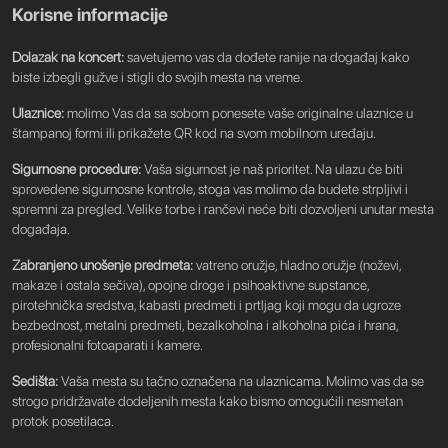
Korisne informacije
Dolazak na koncert:
savetujemo vas da dođete ranije na događaj kako
biste izbegli gužve i stigli do svojih mesta na vreme.
Ulaznice:
molimo Vas da sa sobom ponesete vaše originalne ulaznice u
štampanoj formi ili prikažete QR kod na svom mobilnom uređaju.
Sigurnosne procedure:
Vaša sigurnost je naš prioritet. Na ulazu će biti
sprovedene sigurnosne kontrole, stoga vas molimo da budete strpljivi i
spremni za pregled. Velike torbe i rančevi neće biti dozvoljeni unutar mesta
događaja.
Zabranjeno unošenje predmeta:
vatreno oružje, hladno oružje (noževi,
makaze i ostala sečiva), opojne droge i psihoaktivne supstance,
pirotehnička sredstva, kabasti predmeti i prtljag koji mogu da ugroze
bezbednost, metalni predmeti, bezalkoholna i alkoholna pića i hrana,
profesionalni fotoaparati i kamere.
Sedišta:
Vaša mesta su tačno označena na ulaznicama. Molimo vas da se
strogo pridržavate dodeljenih mesta kako bismo omogućili nesmetan
protok posetilaca.