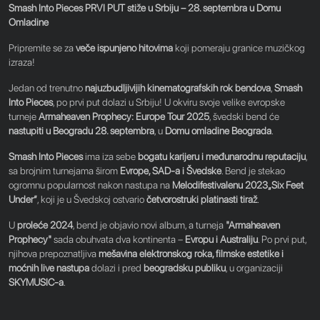
Smash Into Pieces PRVI PUT stiže u Srbiju – 28. septembra u Domu
Omladine
Pripremite se za
veče ispunjeno hitovima
koji pomeraju granice muzičkog
izraza!
Jedan od trenutno
najuzbudljivijih kinematografskih rok bendova
,
Smash
Into Pieces
, po prvi put dolazi u Srbiju! U okviru svoje velike evropske
turneje
Armaheaven Prophecy: Europe Tour 2025
, švedski bend će
nastupiti u Beogradu 28. septembra
, u
Domu omladine Beograda
.
Smash Into Pieces
ima iza sebe
bogatu karijeru i međunarodnu reputaciju
,
sa brojnim turnejama širom
Evrope, SAD-a i Švedske
. Bend je stekao
ogromnu popularnost nakon nastupa na
Melodifestivalenu 2023„Six Feet
Under“
, koji je u Švedskoj ostvario
četvorostruki platinasti tiraž
.
U
proleće 2024
, bend je objavio novi album, a turneja
"Armaheaven
Prophecy"
sada obuhvata dva kontinenta –
Evropu i Australiju
. Po prvi put,
njihova prepoznatljiva
mešavina elektronskog roka, filmske estetike i
moćnih live nastupa
dolazi i pred
beogradsku publiku
, u organizaciji
SKYMUSIC-a
.