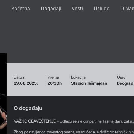
Početna
Događaji
Vesti
Usluge
O Na
Datum
Vreme
Lokacija
Grad
29.08.2025.
20:30h
Stadion Tašmajdan
Beograd
O događaju
VAŽNO OBAVEŠTENJE
– Odlažu se svi koncerti na Tašmajdanu zakaz
Zbog postavljenog travnatog terena, usled čega je došlo do tehničkih ne