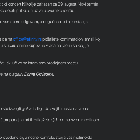
tički koncert
Nikolije
, zakazan za 29. avgust. Novi termin
 dobiti priliku da uživa u ovom koncertu.
iko vam to ne odgovara, omogućena je i refundacija
je da na
office@efinity.rs
pošaljete konfirmacioni email koji
u slučaju online kupovine vraća na račun sa kog je i
šiti isključivo na istom tom prodajnom mestu.
ne na blagajni
Doma Omladine
.
te izbegli gužve i stigli do svojih mesta na vreme.
 štampanoj formi ili prikažete QR kod na svom mobilnom
i sprovedene sigurnosne kontrole, stoga vas molimo da