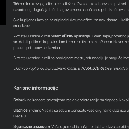
Tašmajdan u ovoj godini biće odloženi. Ova odluka obuhvata i prvi solis
navedenog događaja biće blagovremeno saopšten, a publika će svakako
Sve kupljene ulaznice za originalni datum važiće i za novi datum. Ukol
sredstava:
Ako ste ulaznice kupili putem
eFinity
aplikacije ili web sajta, potrebno 
ste dobili prilikom kupovine kao i email sa fiskalnim računom. Novac se 
preuzet pri kupovini ulaznica.
Ako ste ulaznice kupili na prodajnom mestu, refundaciju je moguće izvr
Ulaznice kupljene na prodajnom mestu u
TC RAJIĆEVA
biće refundira
Korisne informacije
Dolazak na koncert:
savetujemo vas da dođete ranije na događaj kako bis
Ulaznice:
molimo Vas da sa sobom ponesete vaše originalne ulaznice u
uređaju.
Sigurnosne procedure:
Vaša sigurnost je naš prioritet. Na ulazu će bit