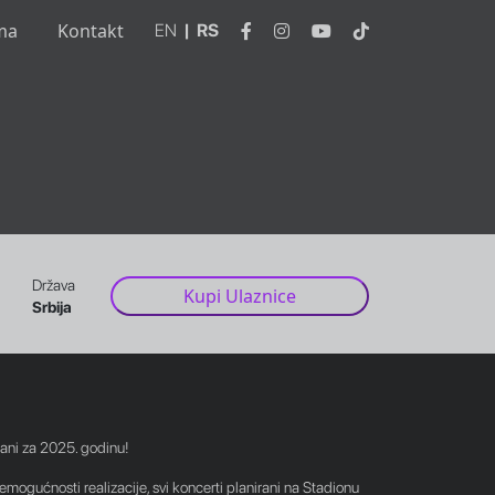
ma
Kontakt
EN
|
RS
Država
Kupi Ulaznice
Srbija
ani za 2025. godinu!
mogućnosti realizacije, svi koncerti planirani na Stadionu