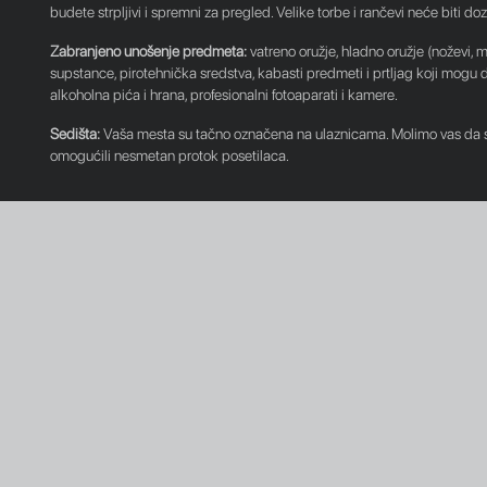
budete strpljivi i spremni za pregled. Velike torbe i rančevi neće biti d
Zabranjeno unošenje predmeta:
vatreno oružje, hladno oružje (noževi, 
supstance, pirotehnička sredstva, kabasti predmeti i prtljag koji mogu
alkoholna pića i hrana, profesionalni fotoaparati i kamere.
Sedišta:
Vaša mesta su tačno označena na ulaznicama. Molimo vas da s
omogućili nesmetan protok posetilaca.